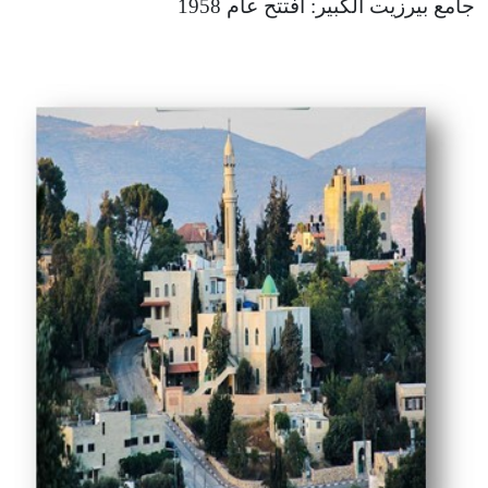
جامع بيرزيت الكبير: افتتح عام 1958