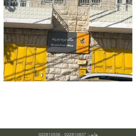
هاتف: 022810837 - 022810536