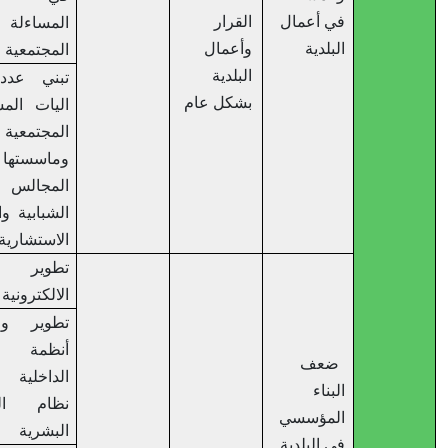
في أعمال
القرار
المساءلة
البلدية
وأعمال
المجتمعية
البلدية
تبني عدد من
بشكل عام
اليات المشاركة
المجتمعية
وماسستها مثل
المجالس
الشبابية واللجان
الاستشارية
تطوير البلدية
الالكترونية
تطوير واعتماد
أنظمة العمل
ضعف
الداخلية مثل
البناء
نظام الموارد
المؤسسي
البشرية
في البلدية