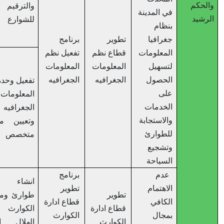
كم
والترقيم
في المدينة
يد
للشوارع
بنظام
جغرافيا
تطوير
برنامج
المعلومات
قطاع نظم
تفعيل نظم
لتسهيل
المعلومات
المعلومات
الحصول
الجغرافيه
الجغرافيه
تفعيل وحدة نظم
على
المعلومات
الخدمات
الجغرافيه
والاستجابة
وتعيين موظف
للطوارئ
متخصص
وتشجيع
السياحة
عدم
برنامج
انشاء مركز
الاهتمام
تطوير
تطوير
طوارئ ومواجهة
الكافي
قطاع ادارة
قطاع ادارة
الكوارث يضم
بمجال
الكوارث
الكوارث
الهلال الأحمر