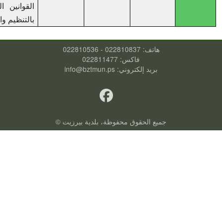
القوانين الخاصة
بالتنظيم والابنية
هاتف: 022810837 - 022810536
فاكس: 022811477
بريد إلكتروني:
info@bztmun.ps
جميع الحقوق محفوظة، بلدية بيرزيت ©