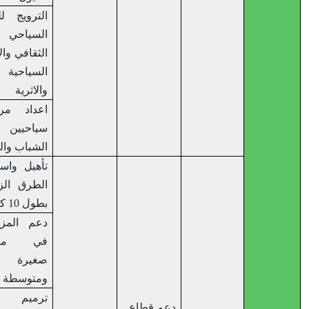
الترويج للمسار
السياحي
الثقافي والأماكن
السياحية
والاثرية
اعداد مرشدين
سياحيين من
الشباب والنساء
تأهيل واستصلاح
الطرق الزراعية
بطول 10 كم
دعم المزارعين
في مشاريع
صغيرة
ومتوسطة
ترميم عيون
دعم قطاع