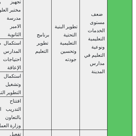
تجهيز وتاهيل
مختبر العلوم في
ضعف
مدرسة ذكور
مستوى
الامير حسن
تطوير البنية
الخدمات
الثانوية
التحتية
برنامج
التعليمية
التعليمية
تطوير
استكمال موائمة
ونوعية
وتحسين
التعليم
المدارس مع
التعليم في
جودته
احتياجات ذوي
مدارس
الإعاقة
المدينة
استكمال بناء
وتشغيل مبنى
التطوير التربوي
افتتاح مركز
التدريب المهني
بالتعاون مع
وزارة العمل
تفعيل دور