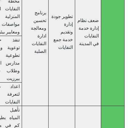
محطة ترحيل
النفايات الصلبة
برنامج
تطوير جودة
المنزلية ضمن
ضعف نظام
تحسين
إدارة
مواصفات
إدارة خدمة
ومعالجة
وتقديم
ومعايير بيئية
النفايات
ادارة
خدمة جمع
تنفذ حملات
في المدينة
النفايات
النفايات
توعوية واعمال
الصلبة
تطوعية في
مدارس المدينة
وطلاب جامعة
بيرزيت
اعداد دراسة
لتعرفة خدمة
النفايات
تأهيل شبكة
المياه بطول 6
كم في مناطق