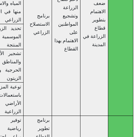
ضعف
المياه والاستفادة
الزراعة
الاهتمام
منها في المجال
وتشجيع
برنامج
بتطوير
الزراعي
المواطنين
الاستصلاح
قطاع
تحديد الزراعات
على
الزراعي
الزراعة في
الموسمية
الاهتمام بهذا
المدينة
المنتجة
القطاع
تشجير الأراضي
والمناطق
الحرجية وكروم
الزيتون
توعية المزارعين
باستعمالات
الأراضي
الزراعية
برنامج
توفير صالة
تطوير
رياضية بما
القطاع
يراعي احتياجات