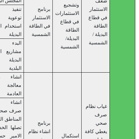
المجلس البلدي
ضعف
وتشجيع
الاستثمار
برنامج
تنفيذ برامج
الاستثمارات
في قطاع
الاستثمار
توعوية حول
في قطاع
الطاقة
في الطاقة
استخدام الطاقة
الطاقة
البديلة /
الشمسية
البديلة
البديلة/
الشمسية
البدء بتنفيذ
الشمسية
مشاريع الطاقة
البديلة في
البلدية
انشاء محطة
معالجة المياه
العادمة
انشاء شبكة
غياب نظام
صرف صحي في
صرف
المناطق التي لم
صحي
برنامج
تصلها الخدمة –
يغطي كافة
انشاء نظام
استكمال
الامير حسن ،