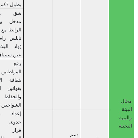
بطول 7كم
شق وتأهيل
مدخل بيرزيت
الرابط مع شارع
نابلس رام الله
(واد البلاط –
عين سينيا)
رفع وعي
المواطنين
بثقافة الالتزام
بقوانين المرور
والحفاظ على
ل
الشواخص
ة
إعداد دراسة
ية
جدوى وتبني
ية
قرار من
دعم