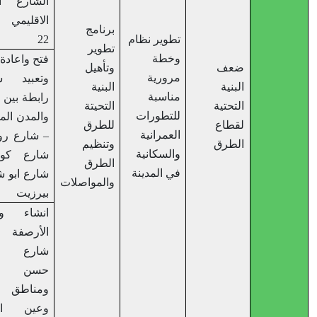
الشارع الرابط
الاقليمي شارع
برنامج
تطوير نظام
22
تطوير
وخطة
فتح واعادة تأهيل
ضعف
وتأهيل
مرورية
وتعبيد شوارع
البنية
البنية
مناسبة
رابطة بين القرى
التحتية
التحيتة
للتطورات
والمدن المجاورة
لقطاع
للطرق
العمرانية
– شارع روابي –
الطرق
وتنظيم
والسكانية
شارع كوبر –
الطرق
في المدينة
شارع ابو شخيدم
والمواصلات
بيرزيت
انشاء وصيانة
الأرصفة في
شارع الأمير
حسن برهام
ومناطق المرج
وعين الحمام