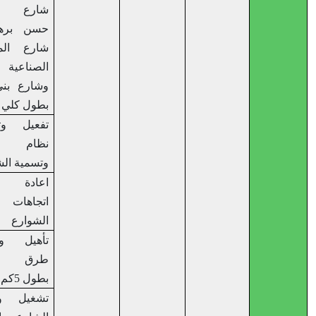
شارع الامير
حسن برهام ،
شارع المنطقة
الصناعية جفنا
وشارع بني زيد
بطول كلي 5كم
تفعيل وتطبيق
نظام ترقيم
وتسمية الشوارع
اعادة تنظيم
اتجاهات
الشوارع
تأهيل وصيانة
طرق قائمة
بطول 5كم
تشغيل وتأهيل