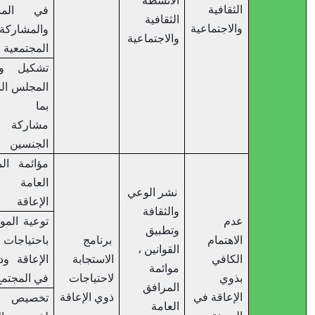
الانشطة
الثقافية
في المساءلة
الثقافية
والاجتماعية
والمشاركة
والاجتماعية
المجتمعية
تشكيل وتفعيل
المجلس الشبابي
بما يضمن
مشاركة كلا
الجنسين
مؤائمة المرافق
العامة لذوي
نشر الوعي
الإعاقة
والثقافة
عدم
توعية المواطنين
وتطبيق
الاهتمام
برنامج
باحتياجات ذوي
القوانين ،
الكافي
الاستجابة
الإعاقة ودمجهم
موائمة
بذوي
لاحتياجات
في المجتمع
المرافق
الإعاقة في
ذوي الإعاقة
تخصيص تمثيل
العامة