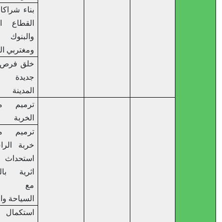
بناء شراكات مع
القطاع الخاص
والبنوك
ومغتربي المدينة
خلق فرص عمل
جديدة في
المدينة
ترميم منطقة
الخربة
ترميم منطقة
خربة الراس –
استحداث حديقة
اثرية بالتعاون
مع وزارة
السياحة والاثار
استكمال ترميم