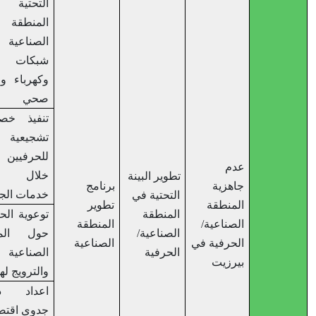
التحتية في
المنطقة
الصناعية من
شبكات مياه
وكهرباء وصرف
صحي
تنفيذ خصومات
تشجيعية
للحرفيين من
عدم
خلال مركز
تطوير البينة
جاهزية
برنامج
خدمات الجمهور
التحتية في
المنطقة
تطوير
المنطقة
توعوية الحرفيين
الصناعية/
المنطقة
الصناعية/
حول المنطقة
الحرفية في
الصناعية
الحرفية
الصناعية
بيرزيت
والترويج لها
اعداد دراسة
جدوى اقتصادية