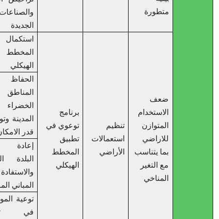
متطورة
والصناعات
الجديدة
استكمال توسيع
المخطط
الهيكلي
الحفاظ على
المناطق
ضعف
الخضراء في
الاستخدام
برنامج
المدينة وتوسيعها
المتوازن
تنظيم
توعوي في
قدر الامكان
للاراضي
استعمالات
تطبيق
إعادة احياء
بما يتناسب
الأراضي
المخطط
البلدة القديمة
مع التغير
الهيكلي
والاستفادة من
المناخي
المباني المرممة
توعية المواطنين
في تطبيق