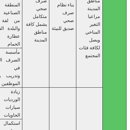
مناطق
صرف
بناء نظام
المنطقة
المدينة
صحي
صرف
الصناعية وجزء
مراعيا
متكامل
صحي
من لفة البلد
التغير
يشمل كافة
صديق للبيئة
والبلدة القديمة،
المناخي
مناطق
عطارة وعين
ويصل
المدينة
الحمام
لكافة فئات
مأسسة قسم
المجتمع
الصرف الصحي
في البلدية
وتدريب وتأهيل
الموظفين
زيادة عدد
الورديات على
سيارات جمع
الحاويات
استكمال انشاء