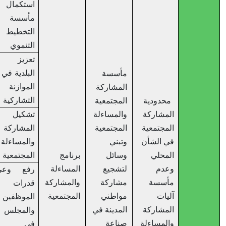
استكمال
مأسسة لجان
التخطيط
التنموي
تعزيز قدرة
البلدية في مجال
مأسسة
الموازنة
المشاركة
التشاركية
محدودية
المجتمعية
المشاركة
والمساءلة
تشكيل لجان
المجتمعية
المجتمعية
المشاركة
في الشأن
وتبني
والمساءلة
المحلي
وسائل
برنامج
المجتمعية
وعدم
لتشجيع
المساءلة
رفع وعي و
مأسسة
مشاركة
والمشاركة
قدرات
آليات
مواطني
المجتمعية
الموظفين
المشاركة
المدينة في
والمجلس البلدي
والمساءلة
صناعة
في مجال