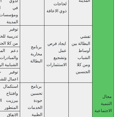
المدينة
لذوي الإعاقة
لحاجات
في اللجان
ذوي الاعاقة
ومؤسسات
المدينة
توفير فرص
تدريبية للخريجين
تفشي
من كلا الجنسين
البطالة بين
ايجاد فرص
برنامج
أوساط
عمل
دعم المشاريع
محاربة
الشباب
وتشجيع
والمبادرات
البطالة
ومن كلا
الاستثمارات
الشبابية الريادية
الجنسين
توفير حاضنة
اعمال للشباب
برنامج
استكمال انشاء
تحسين
وافتتاح مركز
ل
جودة
بيرزيت الصحي
ية
الخدمات
المتطور
ماعية
الطبية
الاتفاق بين