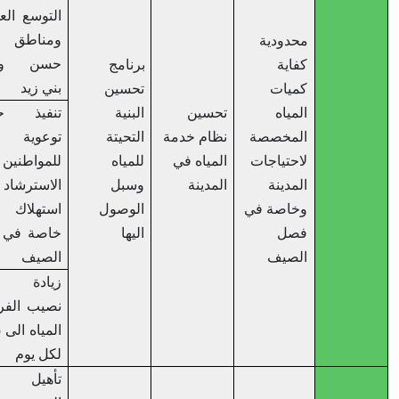
التوسع العمراني
ومناطق الامير
محدودية
حسن وشارع
كفاية
برنامج
بني زيد
كميات
تحسين
المياه
تحسين
البنية
تنفيذ حملات
المخصصة
نظام خدمة
التحيتة
توعوية
لاحتياجات
المياه في
للمياه
للمواطنين حول
المدينة
المدينة
وسبل
الاسترشاد في
وخاصة في
الوصول
استهلاك المياه
فصل
اليها
خاصة في فصل
الصيف
الصيف
زيادة معدل
نصيب الفرد من
المياه الى 85 لتر
لكل يوم
تأهيل البنية