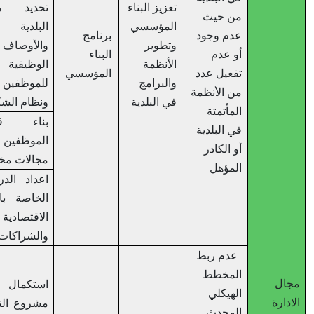
تعزيز البناء
تحديد هيكلية
من حيث
المؤسسي
البلدية
عدم وجود
برنامج
وتطوير
والأوصاف
أو عدم
البناء
الأنظمة
الوظيفية
تفعيل عدد
المؤسسي
والبرامج
للموظفين
من الأنظمة
في البلدية
ونظام الشكاوي
المأتمتة
بناء قدرات
في البلدية
الموظفين في
أو الكادر
مجالات مختلفة
المؤهل
اعداد الدراسات
الخاصة بالتنمية
الاقتصادية
والشراكات
عدم ربط
المخطط
ل
استكمال
الهيكلي
رة
مشروع التسمية
المحدث