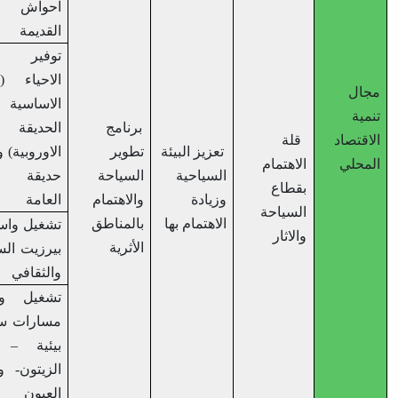
احواش البلدة
القديمة
توفير حدائق
الاحياء (حديقة
ل
الاساسية العليا-
برنامج
الحديقة
صاد
قلة
تعزيز البيئة
تطوير
الاوروبية)
وتجهيز
لي
الاهتمام
السياحية
السياحة
حديقة البلدية
بقطاع
وزيادة
والاهتمام
العامة
السياحة
الاهتمام بها
بالمناطق
تشغيل واستدامة
والاثار
الأثرية
بيرزيت السياحي
والثقافي
تشغيل وتفعيل
مسارات سياحية
بيئية – درب
الزيتون- ومسار
العيون