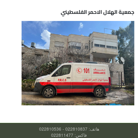
جمعية الهلال الاحمر الفلسطيني
هاتف: 022810837 - 022810536
فاكس: 022811477