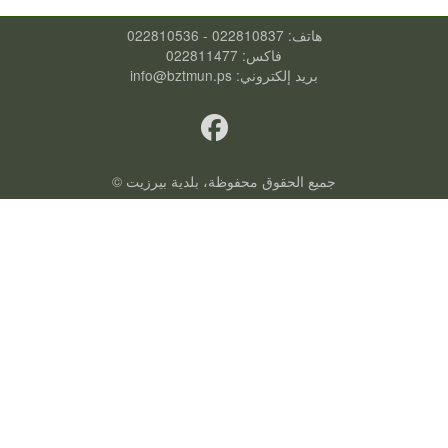
هاتف: 022810837 - 022810536
فاكس: 022811477
بريد إلكتروني:
info@bztmun.ps
جميع الحقوق محفوظة، بلدية بيرزيت ©